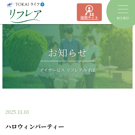
採用サイト
MENU
トピックス
お知らせ
デイサービス
ショートステイ
リフレア聖一色
デイサービス リフレアみずほ
有料老人ホーム
リフレア上土
居宅介護支援事業所
ケアプランセンターリフレア駿河
2025.11.03
よくあるご質問
ハロウィンパーティー
運営会社