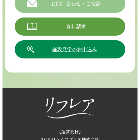
お問い合わせ・ご相談
資料請求
施設見学のお申込み
054-265-5811
【電話受付時間】8:30～17:30（月曜～土曜）
採用情報
お問い合わせ
【運営会社】
TOKAIライフプラス株式会社