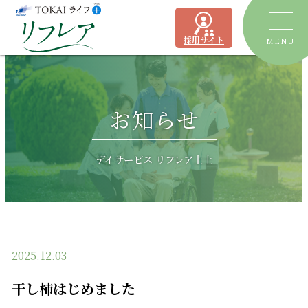
採用サイト
MENU
トピックス
お知らせ
デイサービス
ショートステイ
リフレア聖一色
デイサービス リフレア上土
有料老人ホーム
リフレア上土
居宅介護支援事業所
ケアプランセンターリフレア駿河
2025.12.03
よくあるご質問
干し柿はじめました
運営会社