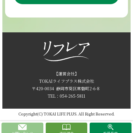
054-265-5811
【電話受付時間】8:30～17:30（月曜～土曜）
採用情報
お問い合わせ
【運営会社】
TOKAIライフプラス株式会社
〒420-0034
静岡市葵区常磐町2-6-8
資料請求
TEL：054-265-5811
Copyright(C) TOKAI LIFE PLUS. All Right Reserved.