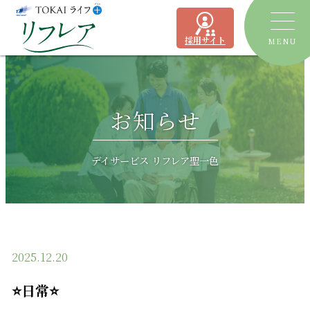
採用サイト
MENU
トピックス
お知らせ
デイサービス
ショートステイ
リフレア聖一色
デイサービス リフレア聖一色
有料老人ホーム
リフレア上土
居宅介護支援事業所
ケアプランセンターリフレア駿河
2025.12.20
よくあるご質問
⭐日常⭐
運営会社