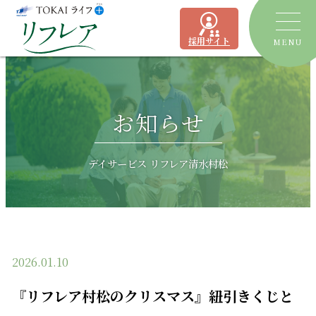
採用サイト
MENU
トピックス
お知らせ
デイサービス
ショートステイ
リフレア聖一色
デイサービス リフレア清水村松
有料老人ホーム
リフレア上土
居宅介護支援事業所
ケアプランセンターリフレア駿河
2026.01.10
よくあるご質問
『リフレア村松のクリスマス』紐引きくじと
運営会社