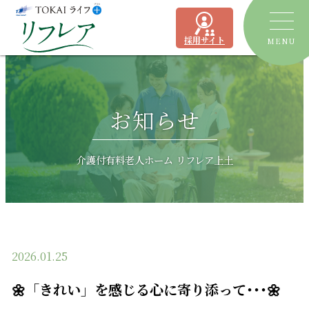
採用サイト
MENU
トピックス
お知らせ
デイサービス
ショートステイ
リフレア聖一色
介護付有料老人ホーム リフレア上土
有料老人ホーム
リフレア上土
居宅介護支援事業所
ケアプランセンターリフレア駿河
2026.01.25
よくあるご質問
🌼「きれい」を感じる心に寄り添って･･･🌼
運営会社