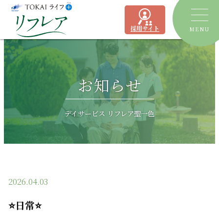
採用サイト
MENU
トピックス
お知らせ
デイサービス
ショートステイ
リフレア聖一色
デイサービス リフレア聖一色
有料老人ホーム
リフレア上土
居宅介護支援事業所
ケアプランセンターリフレア駿河
2026.04.03
よくあるご質問
⭐日常⭐
運営会社