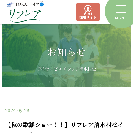
採用サイト
MENU
トピックス
お知らせ
デイサービス
ショートステイ
リフレア聖一色
デイサービス リフレア清水村松
有料老人ホーム
リフレア上土
居宅介護支援事業所
ケアプランセンターリフレア駿河
2024.09.28
よくあるご質問
【秋の歌謡ショー！！】リフレア清水村松イ
運営会社