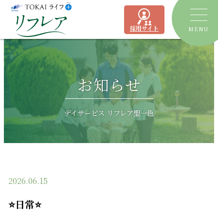
採用サイト
MENU
トピックス
お知らせ
デイサービス
ショートステイ
リフレア聖一色
デイサービス リフレア聖一色
有料老人ホーム
リフレア上土
居宅介護支援事業所
ケアプランセンターリフレア駿河
2026.06.15
よくあるご質問
⭐日常⭐
運営会社