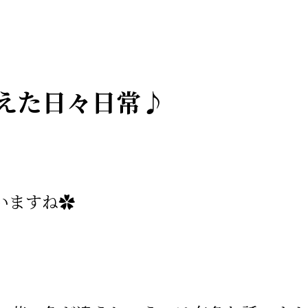
えた日々日常♪
いますね✿