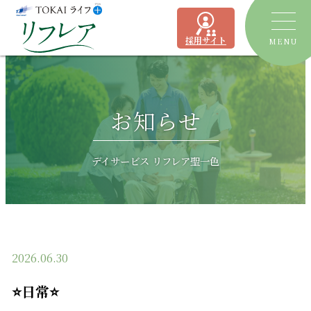
採用サイト
MENU
トピックス
お知らせ
デイサービス
ショートステイ
リフレア聖一色
デイサービス リフレア聖一色
有料老人ホーム
リフレア上土
居宅介護支援事業所
ケアプランセンターリフレア駿河
2026.06.30
よくあるご質問
⭐日常⭐
運営会社