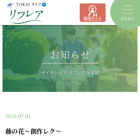
採用サイト
MENU
トピックス
お知らせ
デイサービス
ショートステイ
リフレア聖一色
デイサービス リフレアみずほ
有料老人ホーム
リフレア上土
居宅介護支援事業所
ケアプランセンターリフレア駿河
2026.07.01
よくあるご質問
藤の花～創作レク～
運営会社