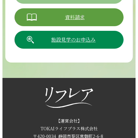
資料請求
施設見学のお申込み
054-265-5811
【電話受付時間】8:30～17:30（月曜～土曜）
採用情報
お問い合わせ
【運営会社】
TOKAIライフプラス株式会社
〒420-0034
静岡市葵区常磐町2-6-8