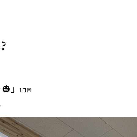
?
🎃」
1日目
け