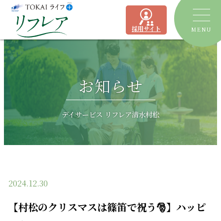
採用サイト
MENU
トピックス
お知らせ
デイサービス
ショートステイ
リフレア聖一色
デイサービス リフレア清水村松
有料老人ホーム
リフレア上土
居宅介護支援事業所
ケアプランセンターリフレア駿河
2024.12.30
よくあるご質問
【村松のクリスマスは篠笛で祝う🎅】ハッピ
運営会社