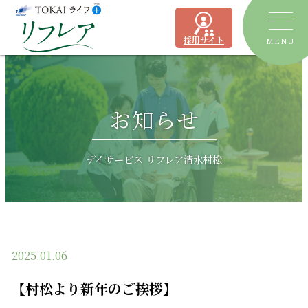
採用サイト
MENU
トピックス
お知らせ
デイサービス
ショートステイ
リフレア聖一色
デイサービス リフレア清水村松
有料老人ホーム
リフレア上土
居宅介護支援事業所
ケアプランセンターリフレア駿河
2025.01.06
よくあるご質問
【村松より新年のご挨拶】
運営会社