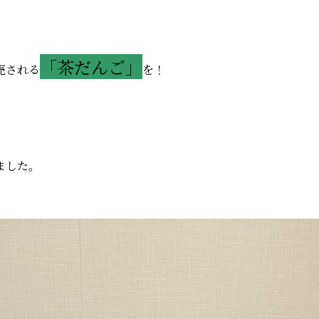
「茶だんご」
売される
を！
ました。