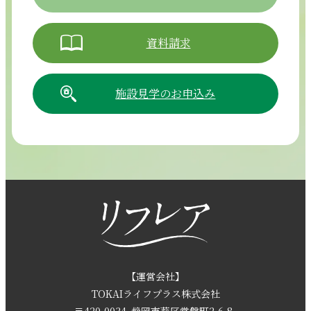
資料請求
施設見学のお申込み
054-265-5811
【電話受付時間】8:30～17:30（月曜～土曜）
採用情報
お問い合わせ
【運営会社】
TOKAIライフプラス株式会社
〒420-0034
静岡市葵区常磐町2-6-8