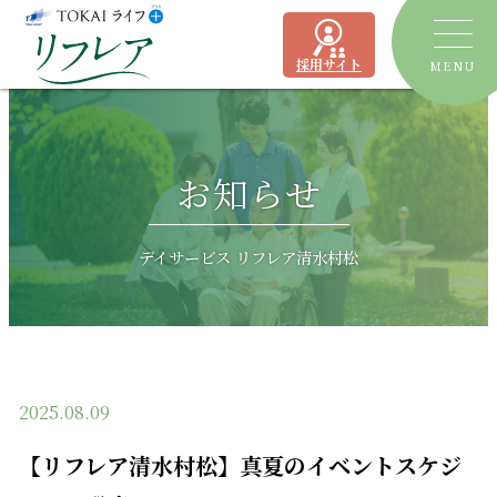
採用サイト
MENU
トピックス
お知らせ
デイサービス
ショートステイ
リフレア聖一色
デイサービス リフレア清水村松
有料老人ホーム
リフレア上土
居宅介護支援事業所
ケアプランセンターリフレア駿河
2025.08.09
よくあるご質問
【リフレア清水村松】真夏のイベントスケジ
運営会社