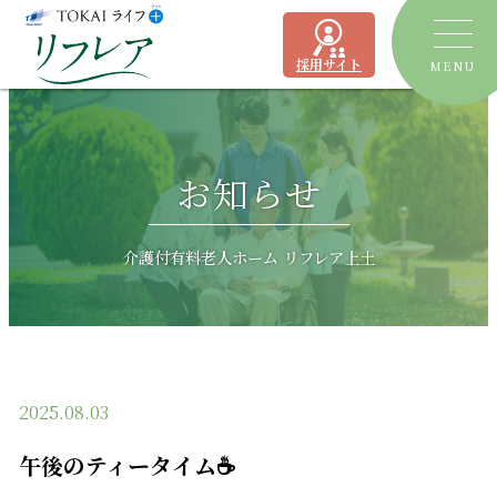
採用サイト
MENU
トピックス
お知らせ
デイサービス
ショートステイ
リフレア聖一色
介護付有料老人ホーム リフレア上土
有料老人ホーム
リフレア上土
居宅介護支援事業所
ケアプランセンターリフレア駿河
2025.08.03
よくあるご質問
午後のティータイム☕
運営会社