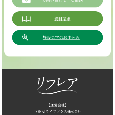
資料請求
施設見学のお申込み
054-265-5811
【電話受付時間】8:30～17:30（月曜～土曜）
採用情報
お問い合わせ
【運営会社】
TOKAIライフプラス株式会社