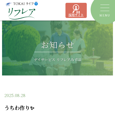
採用サイト
MENU
トピックス
お知らせ
デイサービス
ショートステイ
リフレア聖一色
デイサービス リフレアみずほ
有料老人ホーム
リフレア上土
居宅介護支援事業所
ケアプランセンターリフレア駿河
2025.08.28
よくあるご質問
うちわ作り✨
運営会社