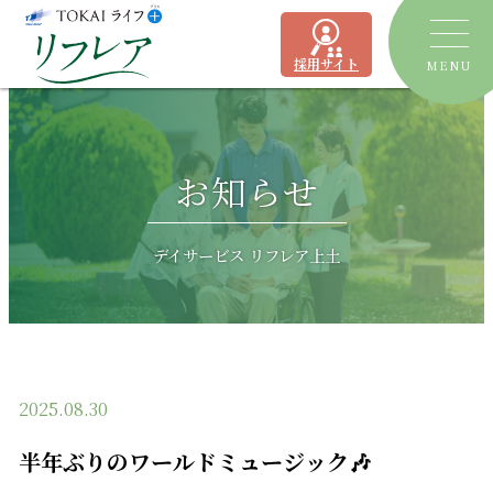
採用サイト
MENU
トピックス
お知らせ
デイサービス
ショートステイ
リフレア聖一色
デイサービス リフレア上土
有料老人ホーム
リフレア上土
居宅介護支援事業所
ケアプランセンターリフレア駿河
2025.08.30
よくあるご質問
半年ぶりのワールドミュージック🎶
運営会社