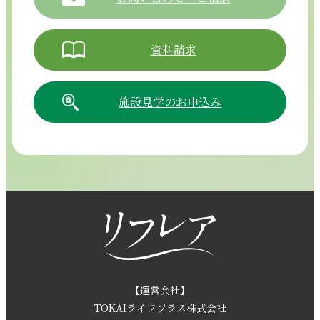
資料請求
施設見学のお申込み
054-265-5811
【電話受付時間】8:30～17:30（月曜～土曜）
採用情報
お問い合わせ
【運営会社】
TOKAIライフプラス株式会社