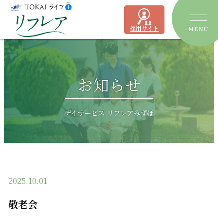
採用サイト
MENU
トピックス
お知らせ
デイサービス
ショートステイ
リフレア聖一色
デイサービス リフレアみずほ
有料老人ホーム
リフレア上土
居宅介護支援事業所
ケアプランセンターリフレア駿河
2025.10.01
よくあるご質問
敬老会
運営会社